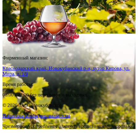
Фирменный магазин:
Краснодарский край, Новокубанский р-н, хутор Кирова, ул.
Мира, д. 1/9
Время работы:
08:00 - 22:00 без перерывов и выходных
© 2026 ЗАО Новокубанское
Политика конфиденциальности
Чрезмерное употребление алкоголя вредит вашему здоровью