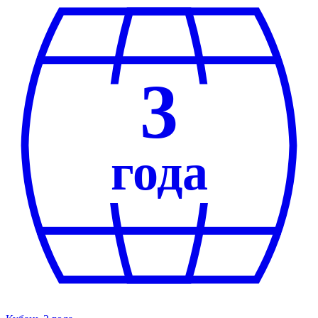
3
года