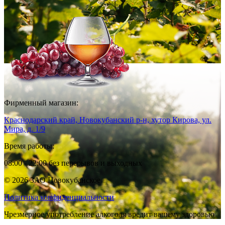
Фирменный магазин:
Краснодарский край, Новокубанский р-н, хутор Кирова, ул.
Мира, д. 1/9
Время работы:
08:00 - 22:00 без перерывов и выходных
© 2026 ЗАО Новокубанское
Политика конфиденциальности
Чрезмерное употребление алкоголя вредит вашему здоровью