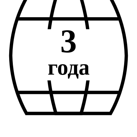
3
года